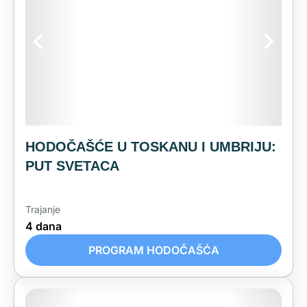
Hodočašća koja će Vas
možda još zanimati...