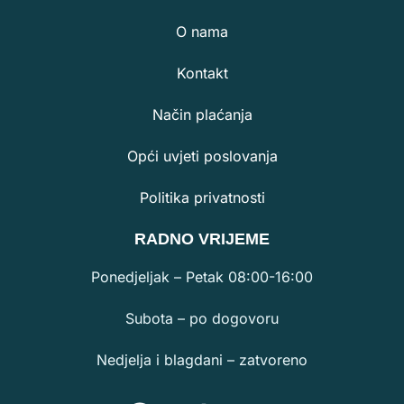
ZOOM ZOOM TRAVEL D.O.O.
POSLOVNICA:
Trg Ante Starčevića 10
(Pothodnik – lokal 1)
31000 Osijek
POSLOVANJE
Kutak za župnike
O nama
Kontakt
Način plaćanja
Opći uvjeti poslovanja