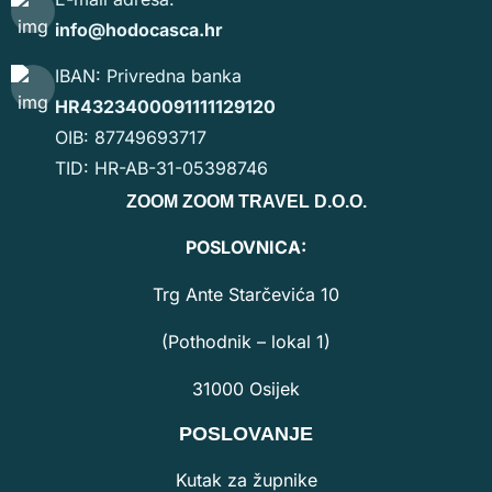
KONTAKT
+ 385 31 255 777
+ 385 91 729 39 11
E-mail adresa:
info@hodocasca.hr
IBAN: Privredna banka
HR4323400091111129120
OIB: 87749693717
TID: HR-AB-31-05398746