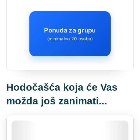
osobna iskaznica ili putovnica
Službena valuta
euro
Osiguranje
uz nadoplatu
Način plaćanja
transakcijski, kartice, gotovina
(jednokratno i na rate)
Ponuda za grupu
(minimalno 20 osoba)