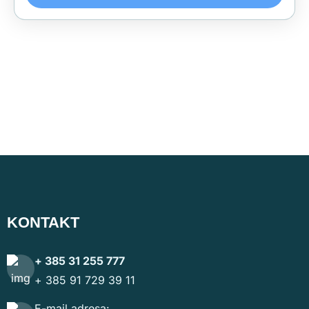
HODOČAŠĆE U ČEŠKU – 06./07.10 –
10.10.2026.
Trajanje
€475
4 dana
PROGRAM HODOČAŠĆA