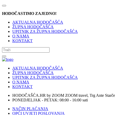
HODOČASTIMO ZAJEDNO!
AKTUALNA HODOČAŠĆA
ŽUPNA HODOČAŠĆA
UPITNIK ZA ŽUPNA HODOČAŠĆA
O NAMA
KONTAKT
AKTUALNA HODOČAŠĆA
ŽUPNA HODOČAŠĆA
UPITNIK ZA ŽUPNA HODOČAŠĆA
O NAMA
KONTAKT
HODOČAŠĆA.HR by ZOOM ZOOM travel, Trg Ante Starčevi
PONEDJELJAK - PETAK: 08:00 - 16:00 sati
NAČIN PLAĆANJA
OPĆI UVJETI POSLOVANJA