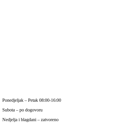
31000 Osijek
RA
DNO VRIJEME
Ponedjeljak – Petak 08:00-16:00
Subota – po dogovoru
Nedjelja i blagdani – zatvoreno