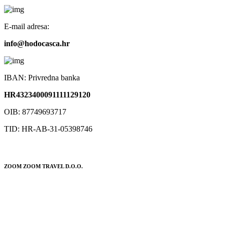
E-mail adresa:
info@hodocasca.hr
IBAN: Privredna banka
HR4323400091111129120
OIB: 87749693717
TID: HR-AB-31-05398746
ZOOM ZOOM TRAVEL D.O.O.
POSLOVNICA:
Trg Ante Starčevića 10
(Pothodnik – lokal 1)