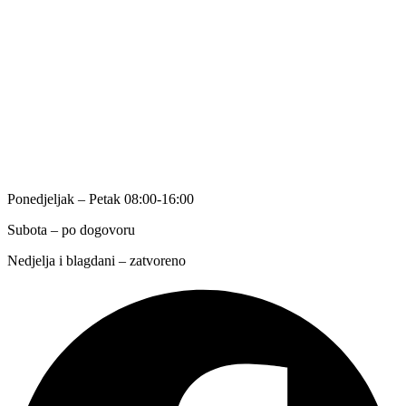
O nama
Kontakt
Način plaćanja
Opći uvjeti poslovanja
Politika privatnosti
RA
DNO VRIJEME
Ponedjeljak – Petak 08:00-16:00
Subota – po dogovoru
Nedjelja i blagdani – zatvoreno