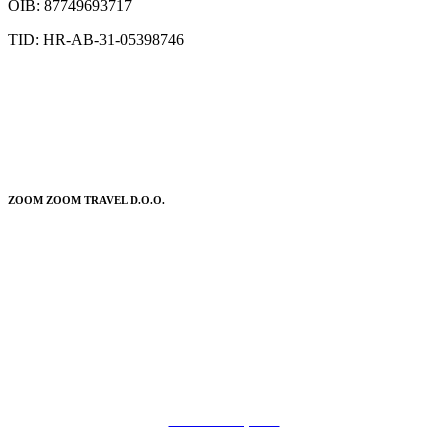
OIB: 87749693717
TID: HR-AB-31-05398746
ZOOM ZOOM TRAVEL D.O.O.
POSLOVNICA:
Trg Ante Starčevića 10
(Pothodnik – lokal 1)
31000 Osijek
POSLOVANJE
Kutak za župnike