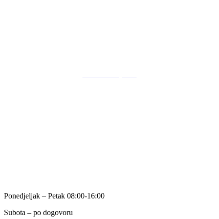
Trg Ante Starčevića 10
(Pothodnik – lokal 1)
31000 Osijek
POSLOVANJE
Kutak za župnike
O nama
Kontakt
Način plaćanja
Opći uvjeti poslovanja
Politika privatnosti
RA
DNO VRIJEME
Ponedjeljak – Petak 08:00-16:00
Subota – po dogovoru