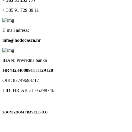
+ 385 31 255 777
+ 385 91 729 39 11
E-mail adresa:
info@hodocasca.hr
IBAN: Privredna banka
HR4323400091111129120
OIB: 87749693717
TID: HR-AB-31-05398746
ZOOM ZOOM TRAVEL D.O.O.
POSLOVNICA: