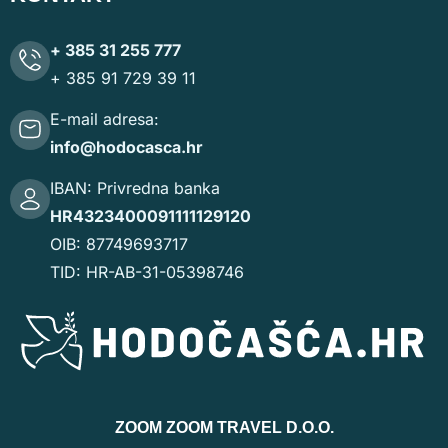
+ 385 31 255 777
+ 385 91 729 39 11
E-mail adresa:
info@hodocasca.hr
IBAN: Privredna banka
HR4323400091111129120
OIB: 87749693717
TID: HR-AB-31-05398746
ZOOM ZOOM TRAVEL D.O.O.