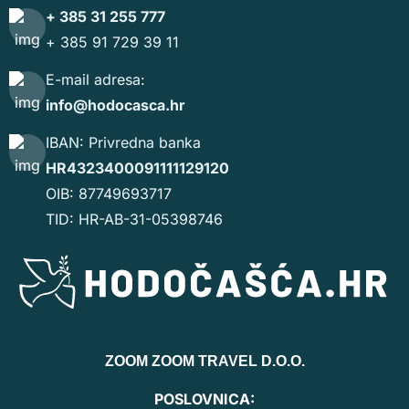
+ 385 31 255 777
+ 385 91 729 39 11
E-mail adresa:
info@hodocasca.hr
IBAN: Privredna banka
HR4323400091111129120
OIB: 87749693717
TID: HR-AB-31-05398746
ZOOM ZOOM TRAVEL D.O.O.
POSLOVNICA: