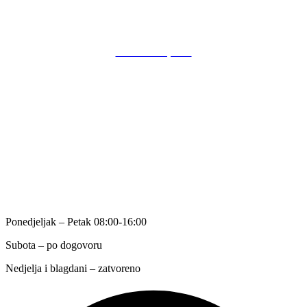
POSLOVANJE
Kutak za župnike
O nama
Kontakt
Način plaćanja
Opći uvjeti poslovanja
Politika privatnosti
RA
DNO VRIJEME
Ponedjeljak – Petak 08:00-16:00
Subota – po dogovoru
Nedjelja i blagdani – zatvoreno