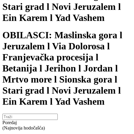
Stari grad l Novi Jeruzalem l
Ein Karem l Yad Vashem
OBILASCI: Maslinska gora l
Jeruzalem l Via Dolorosa l
Franjevačka procesija l
Betanija l Jerihon l Jordan l
Mrtvo more l Sionska gora l
Stari grad l Novi Jeruzalem l
Ein Karem l Yad Vashem
Poredaj
(Najnovija hodočašća)