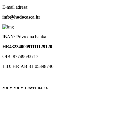
E-mail adresa:
info@hodocasca.hr
IBAN: Privredna banka
HR4323400091111129120
OIB: 87749693717
TID: HR-AB-31-05398746
ZOOM ZOOM TRAVEL D.O.O.
POSLOVNICA:
Trg Ante Starčevića 10
(Pothodnik – lokal 1)
31000 Osijek