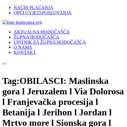
NAČIN PLAĆANJA
OPĆI UVJETI POSLOVANJA
AKTUALNA HODOČAŠĆA
ŽUPNA HODOČAŠĆA
UPITNIK ZA ŽUPNA HODOČAŠĆA
O NAMA
KONTAKT
Tag:OBILASCI: Maslinska
gora l Jeruzalem l Via Dolorosa
l Franjevačka procesija l
Betanija l Jerihon l Jordan l
Mrtvo more l Sionska gora l