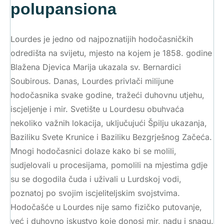
polupansiona
Lourdes je jedno od najpoznatijih hodočasničkih
odredišta na svijetu, mjesto na kojem je 1858. godine
Blažena Djevica Marija ukazala sv. Bernardici
Soubirous. Danas, Lourdes privlači milijune
hodočasnika svake godine, tražeći duhovnu utjehu,
iscjeljenje i mir. Svetište u Lourdesu obuhvaća
nekoliko važnih lokacija, uključujući Špilju ukazanja,
Baziliku Svete Krunice i Baziliku Bezgrješnog Začeća.
Mnogi hodočasnici dolaze kako bi se molili,
sudjelovali u procesijama, pomolili na mjestima gdje
su se dogodila čuda i uživali u Lurdskoj vodi,
poznatoj po svojim iscjeliteljskim svojstvima.
Hodočašće u Lourdes nije samo fizičko putovanje,
već i duhovno iskustvo koje donosi mir, nadu i snagu.