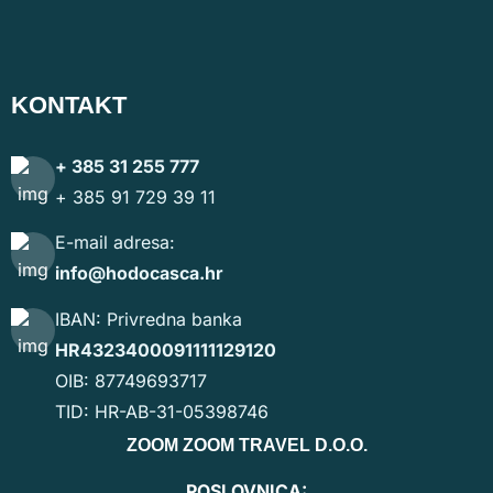
KONTAKT
+ 385 31 255 777
+ 385 91 729 39 11
E-mail adresa:
info@hodocasca.hr
IBAN: Privredna banka
HR4323400091111129120
OIB: 87749693717
TID: HR-AB-31-05398746
ZOOM ZOOM TRAVEL D.O.O.
POSLOVNICA: