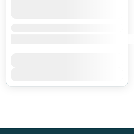
HODOČAŠĆE U FATIMU
Lisabon | Fatima | Batalhe | Nazare
Trajanje
5 dana
PROGRAM HODOČAŠĆA