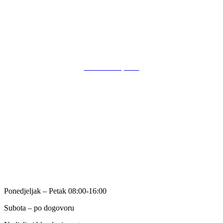
(Pothodnik – lokal 1)
31000 Osijek
POSLOVANJE
Kutak za župnike
O nama
Kontakt
Način plaćanja
Opći uvjeti poslovanja
Politika privatnosti
RA
DNO VRIJEME
Ponedjeljak – Petak 08:00-16:00
Subota – po dogovoru