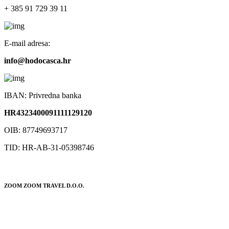
+ 385 91 729 39 11
E-mail adresa:
info@hodocasca.hr
IBAN: Privredna banka
HR4323400091111129120
OIB: 87749693717
TID: HR-AB-31-05398746
ZOOM ZOOM TRAVEL D.O.O.
POSLOVNICA:
Trg Ante Starčevića 10