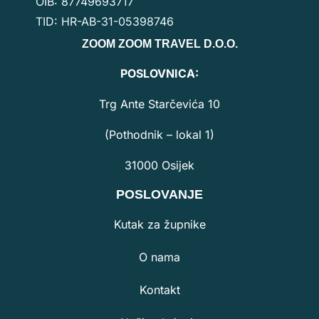
OIB: 87749693717
TID: HR-AB-31-05398746
ZOOM ZOOM TRAVEL D.O.O.
POSLOVNICA:
Trg Ante Starčevića 10
(Pothodnik – lokal 1)
31000 Osijek
POSLOVANJE
Kutak za župnike
O nama
Kontakt